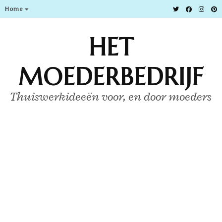
Home
HET
MOEDERBEDRIJF
Thuiswerkideeën voor, en door moeders