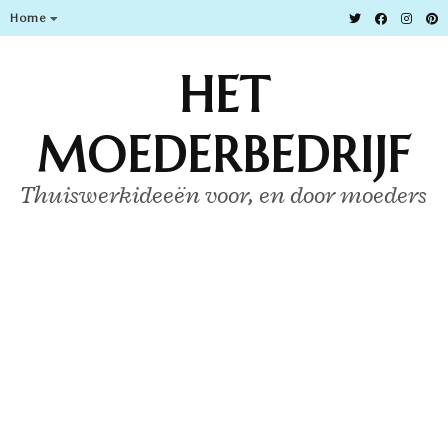
Home
HET
MOEDERBEDRIJF
Thuiswerkideeën voor, en door moeders