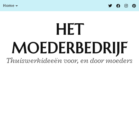
Home
HET
MOEDERBEDRIJF
Thuiswerkideeën voor, en door moeders