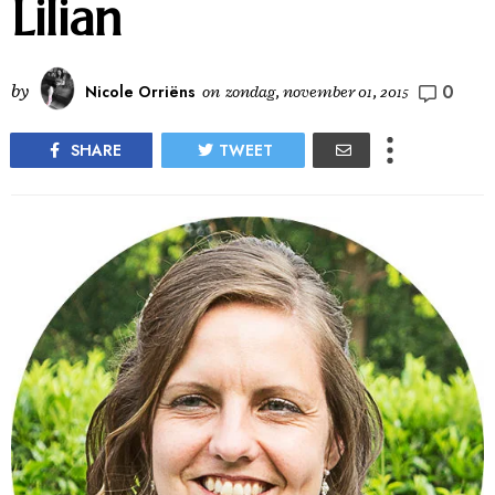
Lilian
0
by
Nicole Orriëns
on
zondag, november 01, 2015
SHARE
TWEET