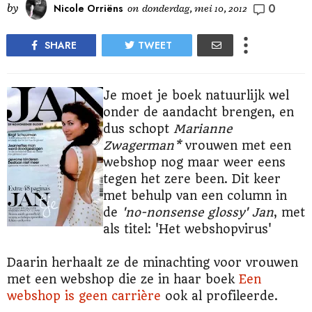
0
by
Nicole Orriëns
on
donderdag, mei 10, 2012
SHARE
TWEET
Je moet je boek natuurlijk wel
onder de aandacht brengen, en
dus schopt
Marianne
Zwagerman*
vrouwen met een
webshop nog maar weer eens
tegen het zere been. Dit keer
met behulp van een column in
de
'no-nonsense glossy' Jan
, met
als titel: 'Het webshopvirus'
Daarin herhaalt ze de minachting voor vrouwen
met een webshop die ze in haar boek
Een
webshop is geen carrière
ook al profileerde.