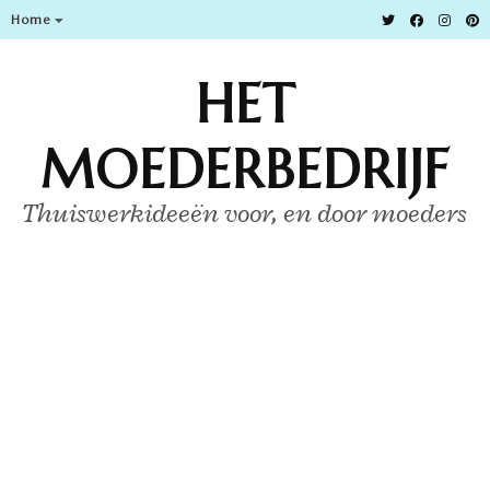
Home
HET
MOEDERBEDRIJF
Thuiswerkideeën voor, en door moeders